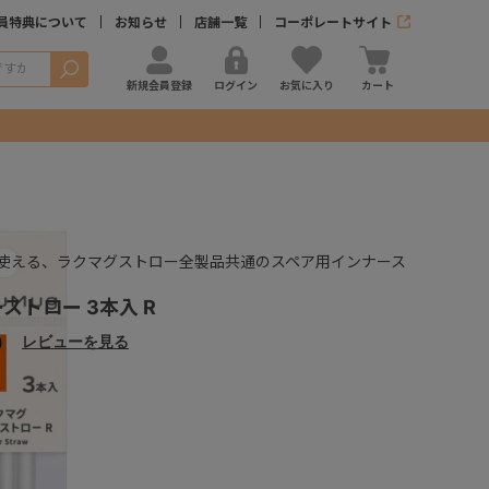
員特典について
お知らせ
店舗一覧
コーポレートサイト
検索
新規会員登録
ログイン
お気に入り
カート
使える、ラクマグストロー全製品共通のスペア用インナース
ストロー 3本入 R
）
レビューを見る