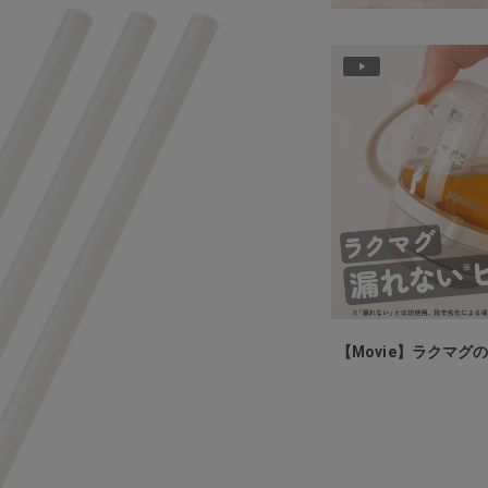
P
l
a
y
V
i
d
e
o
【Movie】ラクマグ