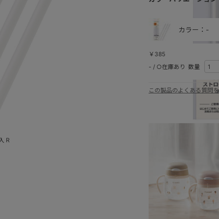
カラー：-
￥385
-
/
○在庫あり
数量
この製品のよくある質問を
 R
ラクマグ インナー