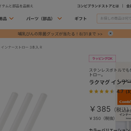
イテムと部品を品揃え
コンビブランドストアとは
会
用品
パーツ（部品）
ギフト
哺乳びんの除菌グッズが当たる！8/31まで >>
×
 インナーストロー 3本入 R
ステンレスボトルでも
トロー。
ラクマグ インナー
4.7
（3
￥385
￥350（税抜）
カラーバリエーション