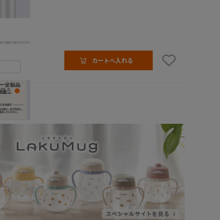
カートへ入れる
見る
ストロー 3本入 R