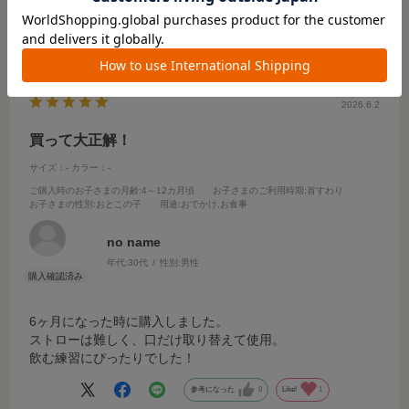
参考になった
0
Like!
1
2026.6.2
買って大正解！
サイズ：-
カラー：-
ご購入時のお子さまの月齢
:4～12カ月頃
お子さまのご利用時期
:首すわり
お子さまの性別
:おとこの子
用途
:おでかけ,お食事
no name
年代:
30代
性別:
男性
6ヶ月になった時に購入しました。
ストローは難しく、口だけ取り替えて使用。
飲む練習にぴったりでした！
参考になった
0
Like!
1