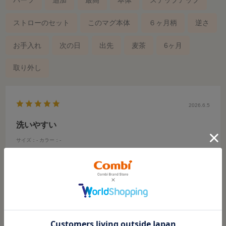
パーツ
追加
最高
本体
ステップアップ
ストローのセット
このマグ本体
６ヶ月柄
逆さ
お手入れ
次の日
出先
麦茶
6ヶ月
取り外し
2026.6.5
洗いやすい
サイズ：-
カラー：-
ご購入時のお子さまの月齢
:1才～
お子さまのご利用時期
:かけっこ
お子さまの性別
:おとこの子
用途
:お食事
み
年代:
30代
性別:
女性
洗いやすくて薬液除菌もできるので衛生的に使えます