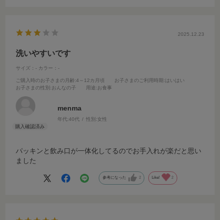
2025.12.23
洗いやすいです
サイズ：-
カラー：-
ご購入時のお子さまの月齢
:4～12カ月頃
お子さまのご利用時期
:はいはい
お子さまの性別
:おんなの子
用途
:お食事
menma
年代:
40代
性別:
女性
パッキンと飲み口が一体化してるのでお手入れが楽だと思い
ました
参考になった
2
Like!
2