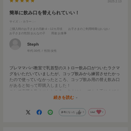
2025.2.13
簡単に飲み口を替えられていい！
サイズ：-
カラー：-
ご購入時のお子さまの月齢
:4～12カ月頃
お子さまのご利用時期
:はいはい
お子さまの性別
:おんなの子
用途
:お食事
Steph
年代:
30代
性別:
女性
プレママパパ教室で乳首型のストロー飲み口がついたラクマ
グをいただいていましたが、コップ飲みから練習させたかっ
たので使っていなかったところ、コップ飲み用の替え飲み口
があると知って即購入しました！
これで麦茶を飲ませたところ、すぐにとっても上手にぐびぐ
び飲みました！
続きを読む
家では哺乳瓶の蓋やスプーンなどでコップ飲み練習できます
が、出先などでそれはなかなか難しいので、ラクマグでコッ
参考になった
0
Like!
2
プ飲みができて本当に助かりました！
逆さにしても全く漏れなず、安心です。
軽いので赤ちゃんが持つにも負担なさそうです。