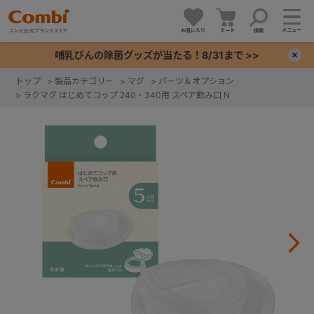
メニュー
お気に入り
カート
検索
哺乳びんの除菌グッズが当たる！8/31まで >>
×
トップ
>
製品カテゴリー
>
マグ
>
パーツ＆オプション
>
ラクマグ はじめてコップ 240・340用 スペア飲み口 N
+
+
+
+