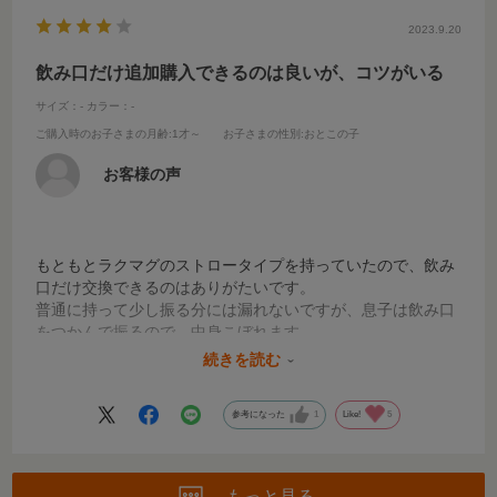
そして何よりパーツが少なく、取り外しが簡単で洗い物がス
ーパー楽です！最高！
2023.9.20
カラーも色々とたくさんあって可愛いく、選ぶのも楽しいで
すね♪
飲み口だけ追加購入できるのは良いが、コツがいる
サイズ：-
カラー：-
ご購入時のお子さまの月齢
:1才～
お子さまの性別
:おとこの子
お客様の声
もともとラクマグのストロータイプを持っていたので、飲み
口だけ交換できるのはありがたいです。
普通に持って少し振る分には漏れないですが、息子は飲み口
をつかんで振るので、中身こぼれます。。
飲むのにはコツがいるようで、息子はまだ上手く飲めませ
続きを読む
ん。
参考になった
1
Like!
5
もっと見る