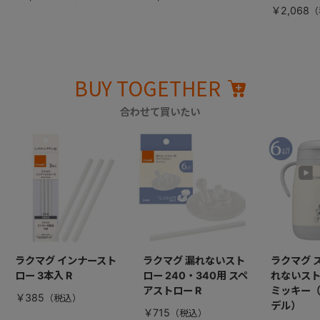
￥2,068
BUY TOGETHER
合わせて買いたい
ラクマグ インナースト
ラクマグ 漏れないスト
ラクマグ 
ロー 3本入 R
ロー 240・340用 スペ
れないストロ
アストロー R
ミッキー
￥385
デル）
￥715