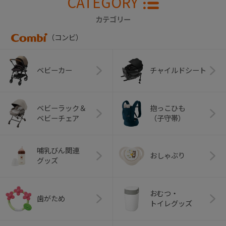
CATEGORY
カテゴリー
（コンビ）
ベビーカー
チャイルドシート
ベビーラック＆
抱っこひも
ベビーチェア
（子守帯）
哺乳びん関連
おしゃぶり
グッズ
おむつ・
歯がため
トイレグッズ