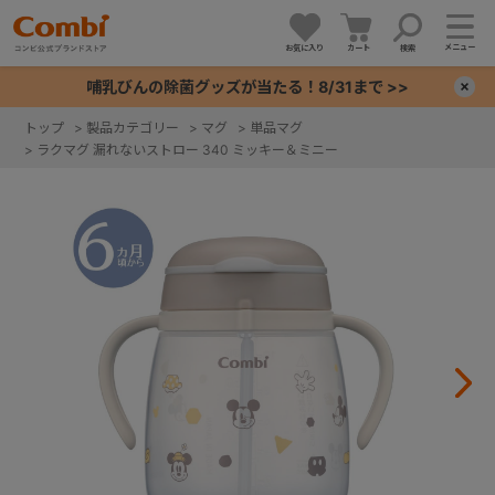
メニュー
お気に入り
カート
検索
哺乳びんの除菌グッズが当たる！8/31まで >>
×
トップ
>
製品カテゴリー
>
マグ
>
単品マグ
>
ラクマグ 漏れないストロー 340 ミッキー＆ミニー
+
+
+
+