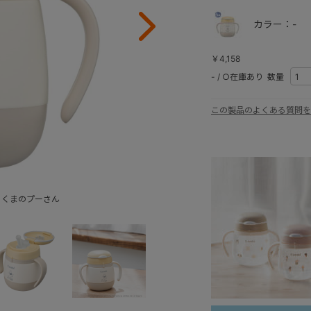
カラー：-
￥4,158
-
/
○在庫あり
数量
この製品のよくある質問を
i くまのプーさん