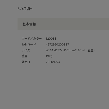
6カ月頃～
基本情報
コード／カラー
120083
JANコード
4972990200837
サイズ
W114×D77×H101mm/ 180ml（容量）
重量
192g
発売日
2026/4/24