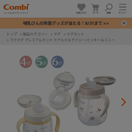
メニュー
お気に入り
カート
検索
哺乳びんの除菌グッズが当たる！8/31まで >>
×
トップ
>
製品カテゴリー
>
マグ
>
マグセット
>
ラクマグ プレミアムセット ドナルド＆デイジー/ミッキー＆ミニー
+
+
+
+