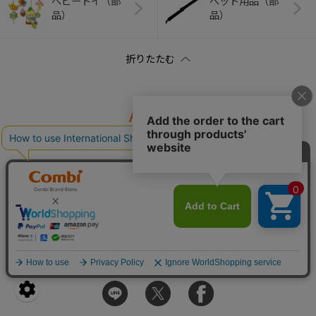
ベビートイ（部
ペット用品（部
品）
品）
APP
コンビ 公式アカウント
SHARE
シェア