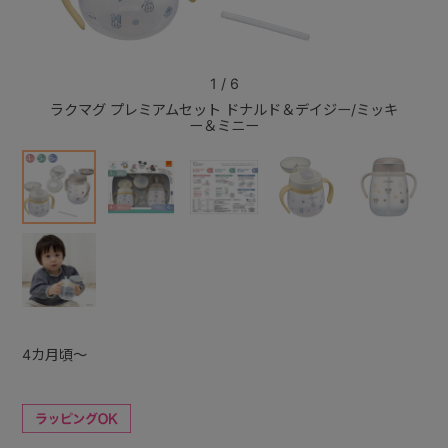
+
1
/
6
ラクマグ プレミアムセット ドナルド＆デイジー/ミッキ
ラクマ
+
ー＆ミニー
4カ月頃～