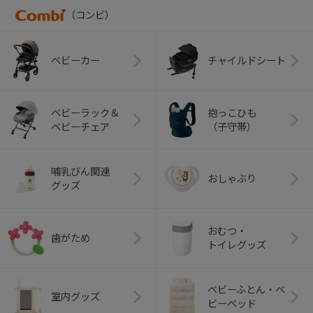
（コンビ）
ベビーカー
チャイルドシート
ベビーラック＆
抱っこひも
ベビーチェア
（子守帯）
哺乳びん関連
おしゃぶり
グッズ
おむつ・
歯がため
トイレグッズ
ベビーふとん・ベ
室内グッズ
ビーベッド