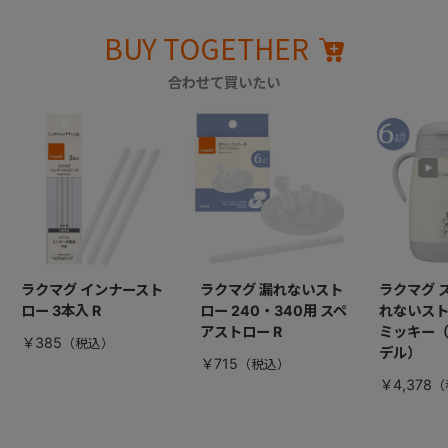
BUY TOGETHER
合わせて買いたい
ラクマグ インナースト
ラクマグ 漏れないスト
ラクマグ 
ロー 3本入 R
ロー 240・340用 スペ
れないストロ
アストロー R
ミッキー
￥385
デル）
￥715
￥4,378