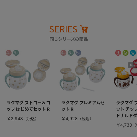
SERIES
同じシリーズの商品
ラクマグ ストロー＆コ
ラクマグ プレミアムセ
ラクマグ 
ップ はじめてセット R
ット R
ット チッ
ドナルド
￥2,948
￥4,928
￥4,730