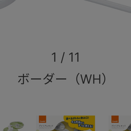
1
/
11
ボーダー（WH）