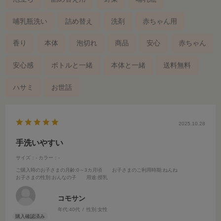
哺乳瓶洗い
詰め替え
洗剤
赤ちゃん用
香り
本体
泡切れ
商品
安心
赤ちゃん
安心感
ボトルと一緒
本体と一緒
送料無料
ハサミ
お世話
2025.10.28
手洗いやすい
サイズ：-
カラー：-
ご購入時のお子さまの月齢
:0～3カ月頃
お子さまのご利用時期
:ねんね
お子さまの性別
:おんなの子
用途
:授乳
コモサン
年代:
40代
性別:
女性