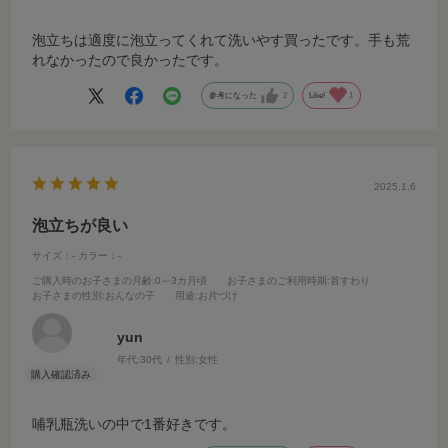
泡立ちは適度に泡立ってくれて洗いやす買ったです。手も荒
れなかったので良かったです。
参考になった
2
Like!
1
2025.1.6
泡立ちが良い
サイズ：-
カラー：-
ご購入時のお子さまの月齢
:0～3カ月頃
お子さまのご利用時期
:首すわり
お子さまの性別
:おんなの子
用途
:お片づけ
yun
年代:
30代
性別:
女性
哺乳瓶洗いの中で1番好きです。