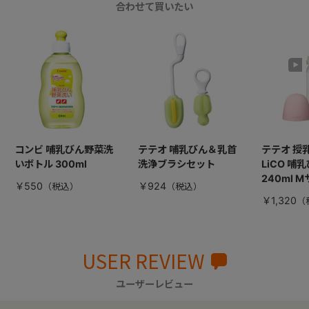
合わせて買いたい
コンビ 哺乳びん野菜洗
テテオ 哺乳びん＆乳首
テテオ 授
いボトル 300ml
洗浄ブラシセット
LiCO 哺
240ml 
￥550
￥924
￥1,320
USER REVIEW
ユーザーレビュー