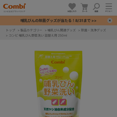
メニュー
お気に入り
カート
検索
哺乳びんの除菌グッズが当たる！8/31まで >>
×
トップ
>
製品カテゴリー
>
哺乳びん関連グッズ
>
除菌・洗浄グッズ
>
コンビ 哺乳びん野菜洗い 詰替え用 250ml
+
+
+
+