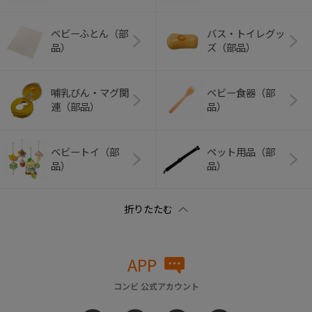
ベビーふとん（部
バス・トイレグッ
品）
ズ（部品）
哺乳びん・マグ関
ベビー食器（部
連（部品）
品）
ベビートイ（部
ペット用品（部
品）
品）
APP
コンビ 公式アカウント