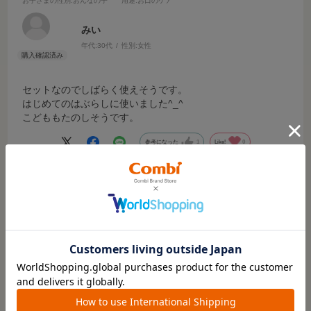
お子さまの性別
:おんなの子
用途
:お口のケア
みい
年代:
30代
性別:
女性
セットなのでしばらく使えそうです。
はじめてのはぶらしに使いました^_^
こどももたのしそうです。
参考になった
1
Like!
0
もっと見る
絞り込み
表示：新しい順
※レビューを書くには
ログイン
が必要です。
レビューを書いてクーポン＆プレゼントをもらおう！