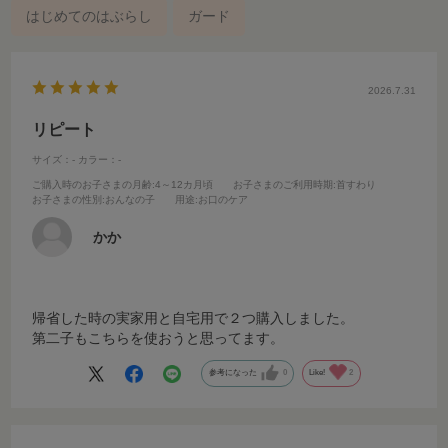
はじめてのはぶらし
ガード
2026.7.31
リピート
サイズ：-
カラー：-
ご購入時のお子さまの月齢
:4～12カ月頃
お子さまのご利用時期
:首すわり
お子さまの性別
:おんなの子
用途
:お口のケア
かか
帰省した時の実家用と自宅用で２つ購入しました。
第二子もこちらを使おうと思ってます。
参考になった
0
Like!
2