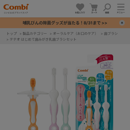
メニュー
お気に入り
カート
検索
哺乳びんの除菌グッズが当たる！8/31まで >>
×
トップ
>
製品カテゴリー
>
オーラルケア（お口のケア）
>
歯ブラシ
>
テテオ はじめて歯みがき乳歯ブラシセット
+
+
+
+