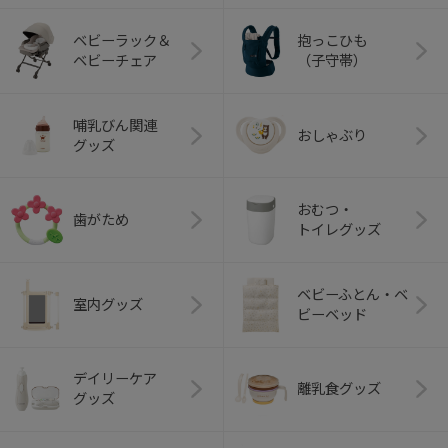
ベビーラック＆
抱っこひも
ベビーチェア
（子守帯）
哺乳びん関連
おしゃぶり
グッズ
おむつ・
歯がため
トイレグッズ
ベビーふとん・ベ
室内グッズ
ビーベッド
デイリーケア
離乳食グッズ
グッズ