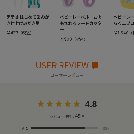
テテオ はじめて歯みが
ベビーレーベル お肉
ベビーレー
き仕上げみがき用
も切れるフードカッタ
ちるエプ
ー
￥473
￥1,540
￥990
USER REVIEW
ユーザーレビュー
4.8
49
レビュー件数：
件
★
5
(39)