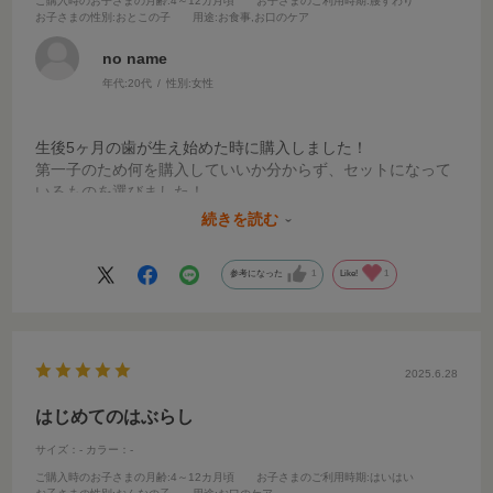
ご購入時のお子さまの月齢
:4～12カ月頃
お子さまのご利用時期
:腰すわり
お子さまの性別
:おとこの子
用途
:お食事,お口のケア
no name
年代:
20代
性別:
女性
生後5ヶ月の歯が生え始めた時に購入しました！
第一子のため何を購入していいか分からず、セットになって
いるものを選びました！
1度購入したら1歳頃まで使えるので助かります。
続きを読む
子供も握りやすそうで、一緒に歯ブラシを持ってくれます🪥
参考になった
1
Like!
1
2025.6.28
はじめてのはぶらし
サイズ：-
カラー：-
ご購入時のお子さまの月齢
:4～12カ月頃
お子さまのご利用時期
:はいはい