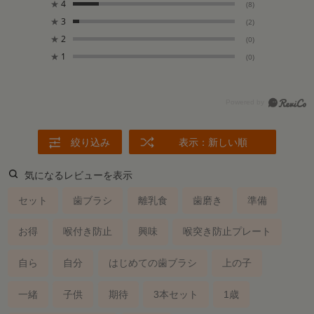
★
4
(8)
★
3
(2)
★
2
(0)
★
1
(0)
絞り込み
表示：新しい順
気になるレビューを表示
セット
歯ブラシ
離乳食
歯磨き
準備
お得
喉付き防止
興味
喉突き防止プレート
自ら
自分
はじめての歯ブラシ
上の子
一緒
子供
期待
3本セット
1歳