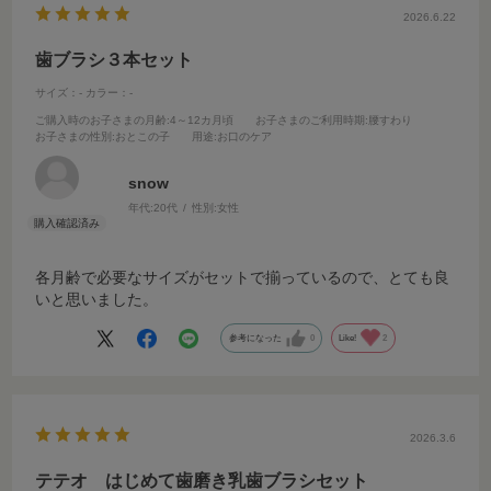
2026.6.22
歯ブラシ３本セット
サイズ：-
カラー：-
ご購入時のお子さまの月齢
:4～12カ月頃
お子さまのご利用時期
:腰すわり
お子さまの性別
:おとこの子
用途
:お口のケア
snow
年代:
20代
性別:
女性
各月齢で必要なサイズがセットで揃っているので、とても良
いと思いました。
参考になった
0
Like!
2
2026.3.6
テテオ はじめて歯磨き乳歯ブラシセット