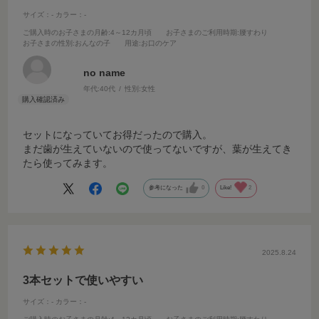
サイズ：-
カラー：-
ご購入時のお子さまの月齢
:4～12カ月頃
お子さまのご利用時期
:腰すわり
お子さまの性別
:おんなの子
用途
:お口のケア
no name
年代:
40代
性別:
女性
セットになっていてお得だったので購入。
まだ歯が生えていないので使ってないですが、葉が生えてき
たら使ってみます。
参考になった
0
Like!
2
2025.8.24
3本セットで使いやすい
サイズ：-
カラー：-