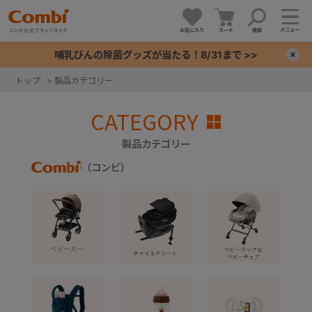
メニュー
お気に入り
カート
検索
哺乳びんの除菌グッズが当たる！8/31まで >>
×
トップ
>
製品カテゴリー
+
CATEGORY
+
製品カテゴリー
（コンビ）
Combi
+
+