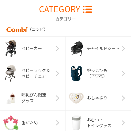
CATEGORY
カテゴリー
（コンビ）
ベビーカー
チャイルドシート
ベビーラック＆
抱っこひも
ベビーチェア
（子守帯）
哺乳びん関連
おしゃぶり
グッズ
おむつ・
歯がため
トイレグッズ