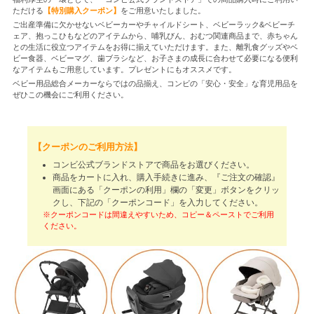
ただける
【特別購入クーポン】
をご用意いたしました。
ご出産準備に欠かせないベビーカーやチャイルドシート、ベビーラック&ベビーチ
ェア、抱っこひもなどのアイテムから、哺乳びん、おむつ関連商品まで、赤ちゃん
+
との生活に役立つアイテムをお得に揃えていただけます。また、離乳食グッズやベ
ビー食器、ベビーマグ、歯ブラシなど、お子さまの成長に合わせて必要になる便利
なアイテムもご用意しています。プレゼントにもオススメです。
+
ベビー用品総合メーカーならではの品揃え、コンビの「安心・安全」な育児用品を
ぜひこの機会にご利用ください。
【クーポンのご利用方法】
コンビ公式ブランドストアで商品をお選びください。
商品をカートに入れ、購入手続きに進み、『ご注文の確認』
画面にある「クーポンの利用」欄の「変更」ボタンをクリッ
クし、下記の「クーポンコード」を入力してください。
※クーポンコードは間違えやすいため、コピー＆ペーストでご利用
ください。