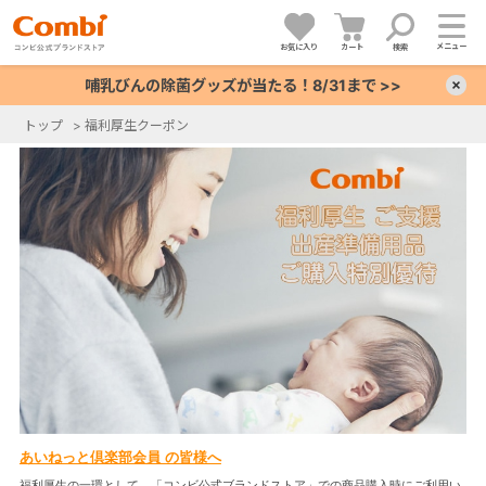
メニュー
お気に入り
カート
検索
哺乳びんの除菌グッズが当たる！8/31まで >>
×
トップ
>
福利厚生クーポン
+
+
+
+
あいねっと倶楽部会員 の皆様へ
福利厚生の一環として、「コンビ公式ブランドストア」での商品購入時にご利用い