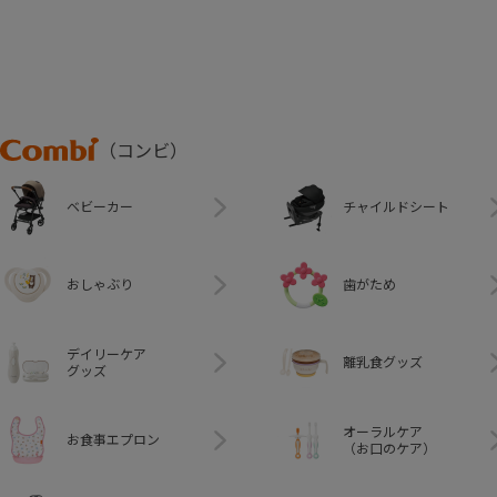
Combi
（コンビ）
ベビーカー
チャイルドシート
おしゃぶり
歯がため
デイリーケア
離乳食グッズ
グッズ
オーラルケア
お食事エプロン
（お口のケア）