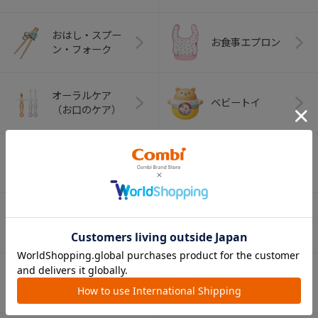
おはし・スプー
お食事エプロン
ン・フォーク
オーラルケア
ベビートイ
（お口のケア）
アウトドアグッズ
ペット用品
（ヘルメット）
ショッピングカー
ト
ベビーカー（部
チャイルドシート
品）
（部品）