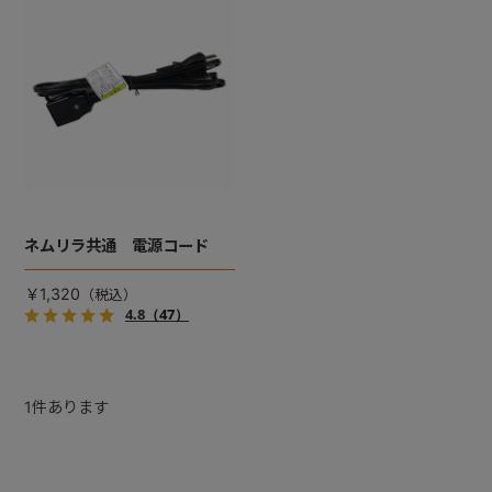
+
+
ネムリラ共通 電源コード
￥1,320
4.8
（47）
1
件あります