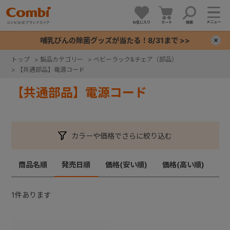
メニュー
お気に入り
カート
検索
哺乳びんの除菌グッズが当たる！8/31まで >>
×
トップ
>
製品カテゴリー
>
ベビーラック&チェア（部品）
>
【共通部品】電源コード
+
【共通部品】電源コード
+
+
カラーや価格でさらに絞り込む
+
商品名順
発売日順
価格(安い順)
価格(高い順)
1
件あります