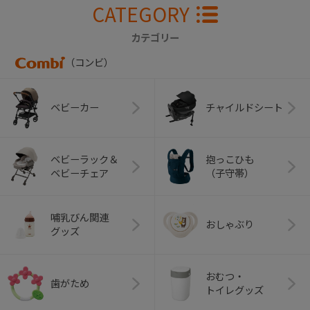
CATEGORY
カテゴリー
（コンビ）
ベビーカー
チャイルドシート
ベビーラック＆
抱っこひも
ベビーチェア
（子守帯）
哺乳びん関連
おしゃぶり
グッズ
おむつ・
歯がため
トイレグッズ