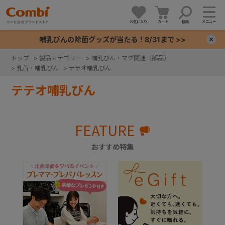
メニュー
お気に入り
カート
検索
哺乳びんの除菌グッズが当たる！8/31まで >>
×
トップ
>
製品カテゴリー
>
哺乳びん・マグ関連（部品）
>
乳首・哺乳びん
>
テテオ哺乳びん
+
テテオ哺乳びん
+
FEATURE
+
おすすめ特集
+