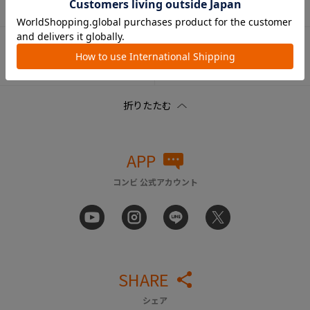
連（部品）
品）
ベビートイ（部
ペット用品（部
品）
品）
APP
コンビ 公式アカウント
SHARE
シェア