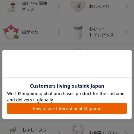
哺乳びん関連
おしゃぶり
グッズ
おむつ・
歯がため
トイレグッズ
ベビーふとん・ベ
室内グッズ
ビーベッド
デイリーケア
離乳食グッズ
グッズ
ベビー食器
マグ
おはし・スプー
お食事エプロン