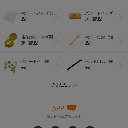
ベビーふとん（部
バス・トイレグッ
品）
ズ（部品）
哺乳びん・マグ関
ベビー食器（部
連（部品）
品）
ベビートイ（部
ペット用品（部
品）
品）
APP
コンビ 公式アカウント