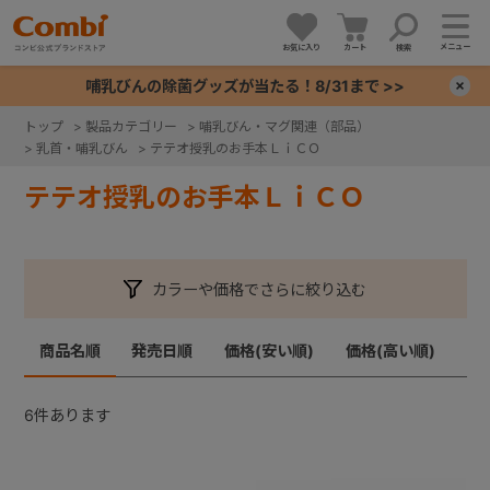
メニュー
お気に入り
カート
検索
哺乳びんの除菌グッズが当たる！8/31まで >>
×
トップ
>
製品カテゴリー
>
哺乳びん・マグ関連（部品）
>
乳首・哺乳びん
>
テテオ授乳のお手本ＬｉＣＯ
+
テテオ授乳のお手本ＬｉＣＯ
+
+
カラーや価格でさらに絞り込む
+
商品名順
発売日順
価格(安い順)
価格(高い順)
6
件あります