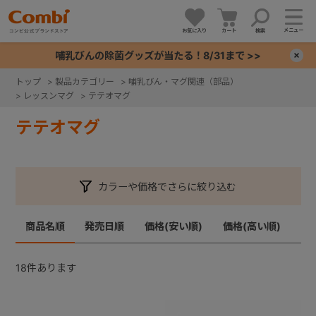
メニュー
お気に入り
カート
検索
哺乳びんの除菌グッズが当たる！8/31まで >>
×
トップ
>
製品カテゴリー
>
哺乳びん・マグ関連（部品）
>
レッスンマグ
>
テテオマグ
+
テテオマグ
+
+
カラーや価格でさらに絞り込む
+
商品名順
発売日順
価格(安い順)
価格(高い順)
18
件あります