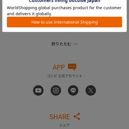
連（部品）
品）
ベビートイ（部
ペット用品（部
品）
品）
APP
コンビ 公式アカウント
SHARE
シェア