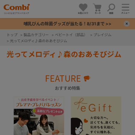
メニュー
お気に入り
カート
検索
哺乳びんの除菌グッズが当たる！8/31まで >>
×
トップ
>
製品カテゴリー
>
ベビートイ（部品）
>
プレイジム
>
光ってメロディ♪森のおあそびジム
+
光ってメロディ♪森のおあそびジム
+
FEATURE
+
おすすめ特集
+