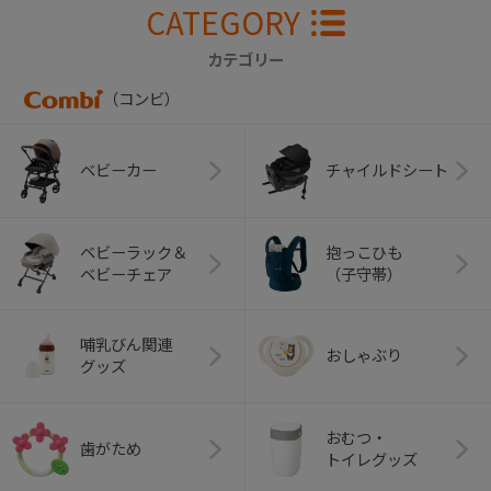
CATEGORY
カテゴリー
（コンビ）
ベビーカー
チャイルドシート
ベビーラック＆
抱っこひも
ベビーチェア
（子守帯）
哺乳びん関連
おしゃぶり
グッズ
おむつ・
歯がため
トイレグッズ