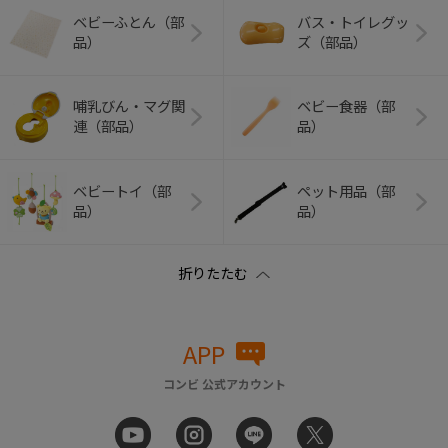
ベビーふとん（部
バス・トイレグッ
品）
ズ（部品）
哺乳びん・マグ関
ベビー食器（部
連（部品）
品）
ベビートイ（部
ペット用品（部
品）
品）
APP
コンビ 公式アカウント