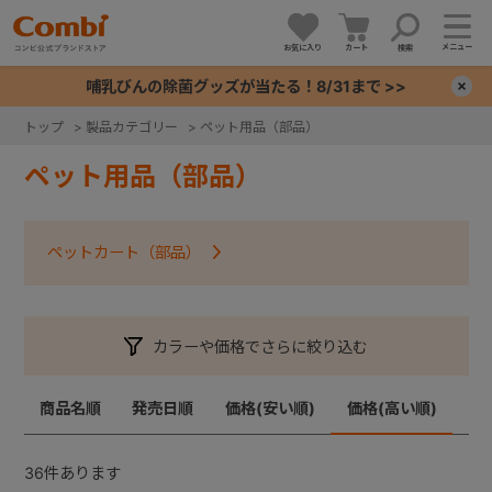
メニュー
お気に入り
カート
検索
哺乳びんの除菌グッズが当たる！8/31まで >>
×
トップ
>
製品カテゴリー
>
ペット用品（部品）
+
ペット用品（部品）
+
ペットカート（部品）
+
+
カラーや価格でさらに絞り込む
商品名順
発売日順
価格(安い順)
価格(高い順)
36
件あります