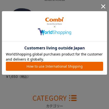
【販売終了】ウィゴ
ーロング サイドプ
ロテクション エッ
グショック ＨＨ
股あてパッド（ネイ
ビー）
￥1,650
CATEGORY
カテゴリー