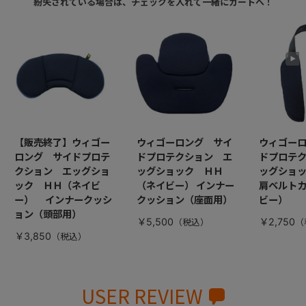
紛失されている場合は、チェックを入れて一緒にカートへ！
【販売終了】ウィゴー
ウィゴーロング サイ
ウィゴー
ロング サイドプロテ
ドプロテクション エ
ドプロテ
クション エッグショ
ッグショック ＨＨ
ッグショ
ック ＨＨ（ネイビ
（ネイビー） インナー
肩ベルト
ー） インナークッシ
クッション（座面用）
ビー）
ョン（頭部用）
￥5,500
￥2,750
￥3,850
USER REVIEW