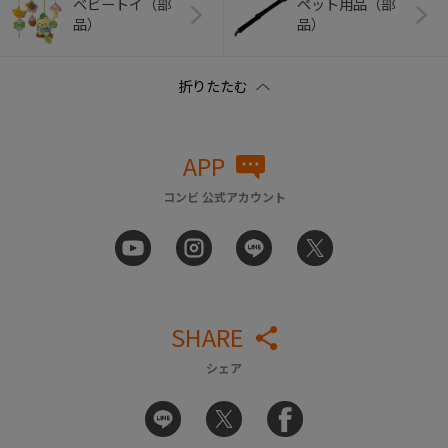
ベビートイ（部
ペット用品（部
品）
品）
APP
コンビ 公式アカウント
SHARE
シェア