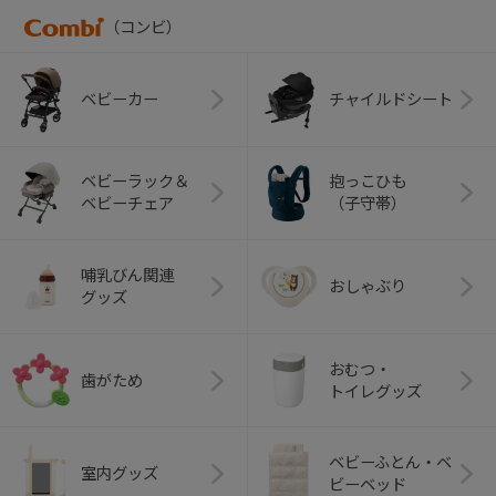
（コンビ）
ベビーカー
チャイルドシート
ベビーラック＆
抱っこひも
ベビーチェア
（子守帯）
哺乳びん関連
おしゃぶり
グッズ
おむつ・
歯がため
トイレグッズ
ベビーふとん・ベ
室内グッズ
ビーベッド