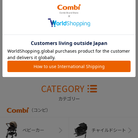
クルムーヴ エッグ
ショック ＰＪ 肩
ベルトカバー右（ネ
イビー）
￥2,750
CATEGORY
カテゴリー
（コンビ）
ベビーカー
チャイルドシート