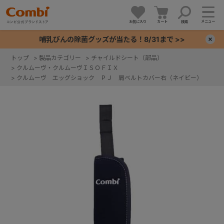
メニュー
お気に入り
カート
検索
哺乳びんの除菌グッズが当たる！8/31まで >>
×
トップ
>
製品カテゴリー
>
チャイルドシート（部品）
>
クルムーヴ・クルムーヴＩＳＯＦＩＸ
+
>
クルムーヴ エッグショック ＰＪ 肩ベルトカバー右（ネイビー）
+
+
+