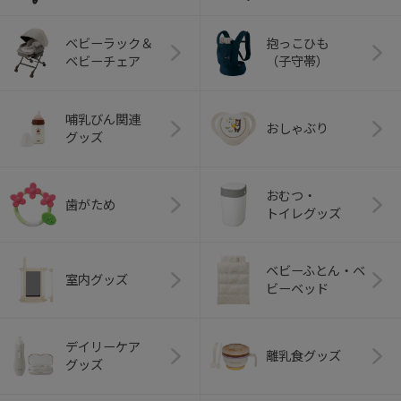
ベビーラック＆
抱っこひも
ベビーチェア
（子守帯）
哺乳びん関連
おしゃぶり
グッズ
おむつ・
歯がため
トイレグッズ
ベビーふとん・ベ
室内グッズ
ビーベッド
デイリーケア
離乳食グッズ
グッズ