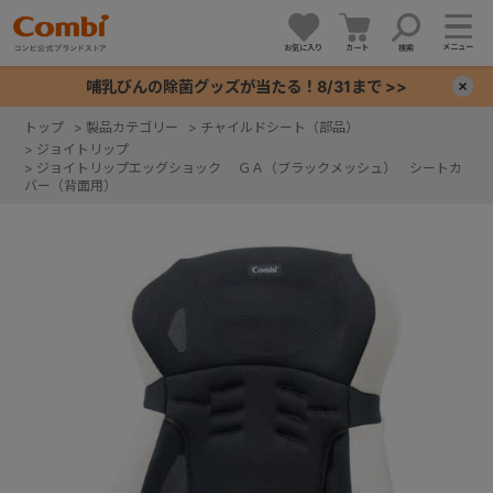
メニュー
お気に入り
カート
検索
哺乳びんの除菌グッズが当たる！8/31まで >>
×
トップ
>
製品カテゴリー
>
チャイルドシート（部品）
>
ジョイトリップ
+
>
ジョイトリップエッグショック ＧＡ（ブラックメッシュ） シートカ
バー（背面用）
+
+
+