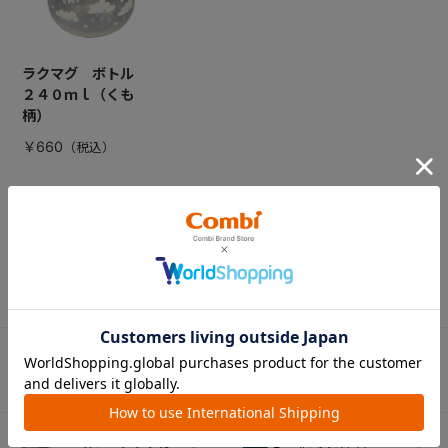
ラクマグ ボトル
２４０ｍｌ（くも
柄）
￥660
CATEGORY
カテゴリー
（コンビ）
ベビーカー
チャイルドシート
ベビーラック＆
抱っこひも