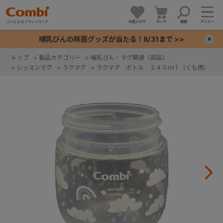
メニュー
お気に入り
カート
検索
哺乳びんの除菌グッズが当たる！8/31まで >>
×
トップ
>
製品カテゴリー
>
哺乳びん・マグ関連（部品）
>
レッスンマグ
>
ラクマグ
>
ラクマグ ボトル ２４０ｍｌ（くも柄）
+
+
+
+