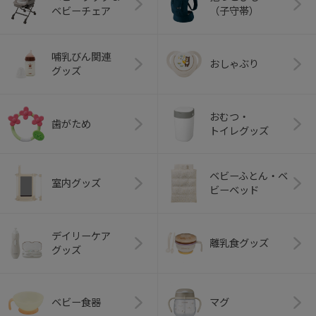
ベビーチェア
（子守帯）
哺乳びん関連
おしゃぶり
グッズ
おむつ・
歯がため
トイレグッズ
ベビーふとん・ベ
室内グッズ
ビーベッド
デイリーケア
離乳食グッズ
グッズ
ベビー食器
マグ