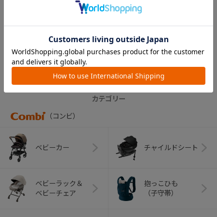
テテオ哺乳びん キ
ャップ（グレー）
￥110
CATEGORY
カテゴリー
（コンビ）
ベビーカー
チャイルドシート
ベビーラック＆
抱っこひも
ベビーチェア
（子守帯）