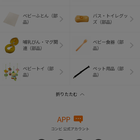
ベビーふとん（部
バス・トイレグッ
品）
ズ（部品）
哺乳びん・マグ関
ベビー食器（部
連（部品）
品）
ベビートイ（部
ペット用品（部
品）
品）
APP
コンビ 公式アカウント