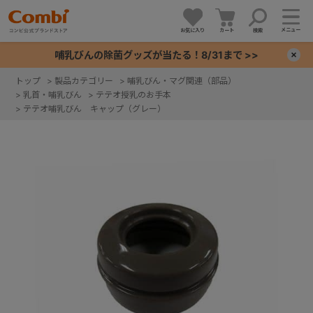
メニュー
お気に入り
カート
検索
哺乳びんの除菌グッズが当たる！8/31まで >>
×
トップ
>
製品カテゴリー
>
哺乳びん・マグ関連（部品）
>
乳首・哺乳びん
>
テテオ授乳のお手本
+
>
テテオ哺乳びん キャップ（グレー）
+
+
+