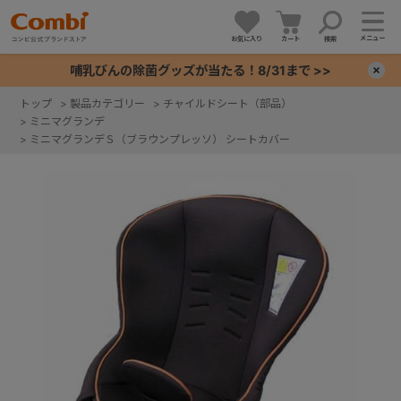
メニュー
お気に入り
カート
検索
哺乳びんの除菌グッズが当たる！8/31まで >>
×
トップ
>
製品カテゴリー
>
チャイルドシート（部品）
>
ミニマグランデ
+
>
ミニマグランデＳ（ブラウンプレッソ） シートカバー
+
+
+