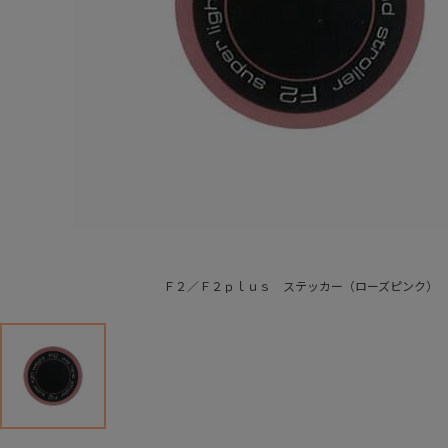
Ｆ２／Ｆ２ｐｌｕｓ ステッカー（ローズピンク）