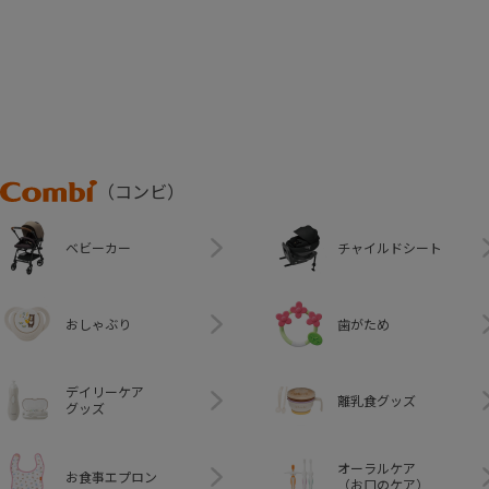
Combi
（コンビ）
ベビーカー
チャイルドシート
おしゃぶり
歯がため
デイリーケア
離乳食グッズ
グッズ
オーラルケア
お食事エプロン
（お口のケア）