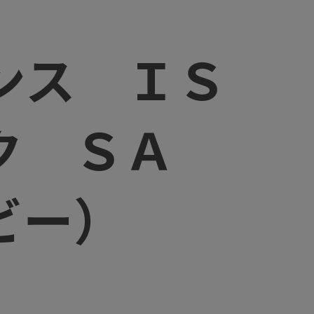
）
ンス ＩＳ
ック ＳＡ
ビー）