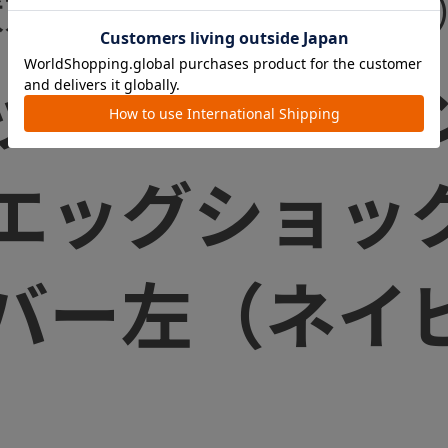
状態で右手側となります
ップ アドバ
 エッグショ
バー左（ネイ