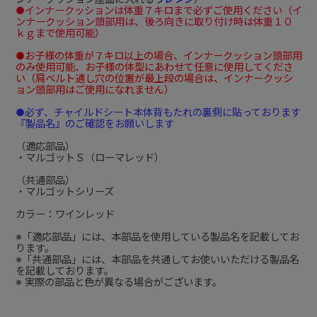
●インナークッションは体重７キロまで必ずご使用ください（イ
ンナークッション頭部用は、後ろ向きに取り付け時は体重１０
ｋｇまで使用可能）
●お子様の体重が７キロ以上の場合、インナークッション頭部用
のみ使用可能、お子様の体型にあわせて任意に使用してくださ
い（肩ベルト通し穴の位置が最上段の場合は、インナークッシ
ョン頭部用はご使用になれません）
●必ず、チャイルドシート本体背もたれの裏側に貼っております
『製品名』のご確認をお願いします
（適応部品）
・マルゴットＳ（ローマレッド）
（共通部品）
・マルゴットシリーズ
カラー：ワインレッド
※「適応部品」には、本部品を使用している製品名を記載してお
ります。
※「共通部品」には、本部品を共通してお使いいただける製品名
を記載しております。
※ 実際の部品と色が異なる場合がございます。