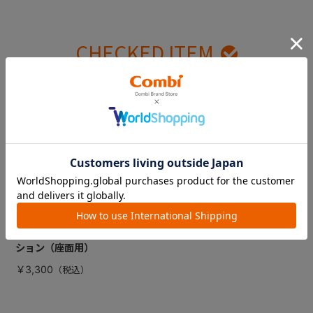
CHECKED ITEM
最近見た商品
【販売終了】マルゴ
ットＳ（ローマレッ
ド） インナークッ
ション（座面用）
￥3,300