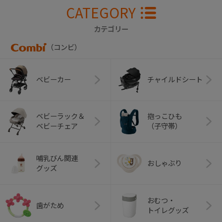
CATEGORY
カテゴリー
（コンビ）
ベビーカー
チャイルドシート
ベビーラック＆
抱っこひも
ベビーチェア
（子守帯）
哺乳びん関連
おしゃぶり
グッズ
おむつ・
歯がため
トイレグッズ