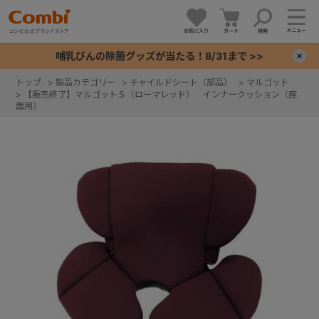
メニュー
お気に入り
カート
検索
哺乳びんの除菌グッズが当たる！8/31まで >>
×
トップ
>
製品カテゴリー
>
チャイルドシート（部品）
>
マルゴット
>
【販売終了】マルゴットＳ（ローマレッド） インナークッション（座
+
面用）
+
+
+