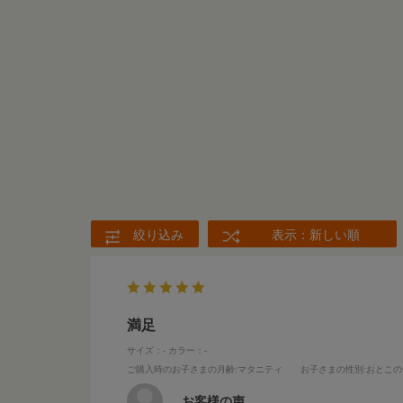
絞り込み
表示：新しい順
満足
サイズ：-
カラー：-
ご購入時のお子さまの月齢
:マタニティ
お子さまの性別
:おとこ
お客様の声