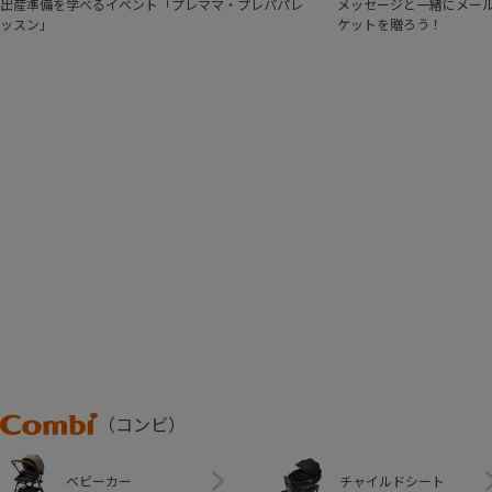
出産準備を学べるイベント「プレママ・プレパパレ
メッセージと一緒にメール
ッスン」
ケットを贈ろう！
Combi
（コンビ）
ベビーカー
チャイルドシート