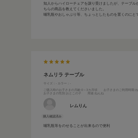
知人からハイローチェアを譲り受けましたが、テーブル
ちらの商品を教えてくださいました。
哺乳瓶やおしゃぶり等、ちょっとしたものを置くのにと
ネムリラ テーブル
サイズ：-
カラー：-
ご購入時のお子さまの月齢
:0～3カ月頃
お子さまのご利用時期
:
お子さまの性別
:おとこの子
用途
:ねんね
レムりん
哺乳瓶等をのせることが出来るので便利