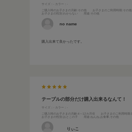
サイズ：-
カラー：-
ご購入時のお子さまの月齢
:その他
お子さまのご利用時期
:その他
お子さまの性別
:わからない
用途
:その他
no name
購入出来て良かったです。
テーブルの部分だけ購入出来るなんて！
サイズ：-
カラー：-
ご購入時のお子さまの月齢
:4～12カ月頃
お子さまのご利用時期
お子さまの性別
:おとこの子
用途
:ねんね,お食事,その他
りぃこ