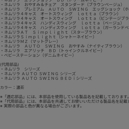
・ネムリラ おやすみ＆チェア スタンダード（ブラウンベージュ）
・ネムリラ プレミアム ＡＵＴＯ ＳＷＩＮＧ エッグショック（ホ
・ネムリラ４キャス オートスウィング ｌｏｔｔａ（ブラウン）
・ネムリラ４キャス オートスウィング ｌｏｔｔａ（ビンテージブラ
・ネムリラ４キャス ハンディスウィング ｌｏｔｔａ（ベージュ）
・ネムリラ４キャス ハンディスウィング ｌｏｔｔａ（ガーランドベ
・ネムリラＡＴ Ｓｉｍｐｌｉｇｈｔ（スターブラウン）
・ネムリラＳｉｍｐｌｉｇｈｔ（シャトーネイビー）
・ネムリラＭＺ（マットグレー）
・ネムリラ ＡＵＴＯ ＳＷＩＮＧ おやすみ（ナイティブラウン）
・ネムリラ エアリッチ ＢＤ（トゥインクルネイビー）
・ベビーステーション（デニムネイビー）
(代用部品)
・ネムリラ シリーズ
・ネムリラ ＡＵＴＯ ＳＷＩＮＧ シリーズ
・ネムリラ ＡＵＴＯ ＳＷＩＮＧ ＢＥＤｉシリーズ
カラー：濃茶
※「適応部品」には、本部品を使用している製品名を記載しております
※「代用部品」には、本部品を共通してお使いいただける製品名を記載
※ 実際の部品と色が異なる場合がございます。