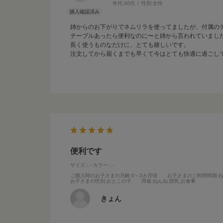
年代:
30代
性別:
女性
姉からのお下がりでネムリラを使ってましたが、付属の
テーブルあったら便利なのに〜と姉から言われていまし
長く使うものなだけに、とても嬉しいです。
注文してから届くまでも早くて今はとても快適に過ごし
便利です
サイズ：-
カラー：-
ご購入時のお子さまの月齢
:0～3カ月頃
お子さまのご利用時期
:
お子さまの性別
:おとこの子
用途
:ねんね,授乳,お食事
きょん