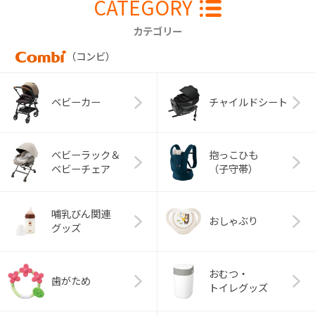
CATEGORY
カテゴリー
（コンビ）
ベビーカー
チャイルドシート
ベビーラック＆
抱っこひも
ベビーチェア
（子守帯）
哺乳びん関連
おしゃぶり
グッズ
おむつ・
歯がため
トイレグッズ