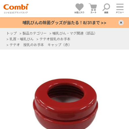
メニュー
お気に入り
カート
検索
哺乳びんの除菌グッズが当たる！8/31まで >>
×
トップ
>
製品カテゴリー
>
哺乳びん・マグ関連（部品）
>
乳首・哺乳びん
>
テテオ授乳のお手本
+
>
テテオ 授乳のお手本 キャップ（赤）
+
+
+