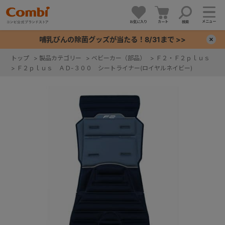
メニュー
お気に入り
カート
検索
哺乳びんの除菌グッズが当たる！8/31まで >>
×
トップ
>
製品カテゴリー
>
ベビーカー（部品）
>
Ｆ２・Ｆ２ｐｌｕｓ
>
Ｆ２ｐｌｕｓ ＡＤ-３００ シートライナー(ロイヤルネイビー)
+
+
+
+