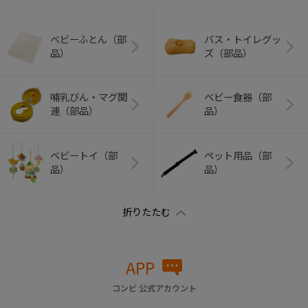
ベビーふとん（部
バス・トイレグッ
品）
ズ（部品）
哺乳びん・マグ関
ベビー食器（部
連（部品）
品）
ベビートイ（部
ペット用品（部
品）
品）
APP
コンビ 公式アカウント