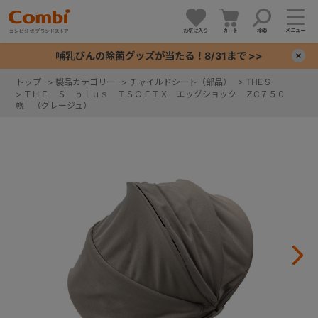
メニュー
お気に入り
カート
検索
哺乳びんの除菌グッズが当たる！8/31まで >>
×
トップ
>
製品カテゴリー
>
チャイルドシート（部品）
>
THE S
>
ＴＨＥ Ｓ ｐｌｕｓ ＩＳＯＦＩＸ エッグショック ＺC７５０
+
幌 （グレージュ）
+
+
+