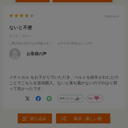
2020.6.23
ないと不便
サイズ：-
カラー：-
ご購入時のお子さまの月齢
:1才～
お子さまの性別
:おとこの子
お客様の声
メチャカル をお下がりでいただき、ベルトを紛失されたとの
ことでこちらを追加購入。ないと落ち着かないのでやはり買
って良かったです。
参考になった
0
Like!
0
絞り込み
表示：新しい順