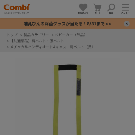
メニュー
お気に入り
カート
検索
哺乳びんの除菌グッズが当たる！8/31まで >>
×
トップ
>
製品カテゴリー
>
ベビーカー（部品）
>
【共通部品】肩ベルト・腰ベルト
+
>
メチャカルハンディオート4キャス 肩ベルト（黄）
+
+
+