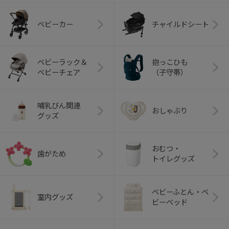
ベビーカー
チャイルドシート
ベビーラック＆
抱っこひも
ベビーチェア
（子守帯）
哺乳びん関連
おしゃぶり
グッズ
おむつ・
歯がため
トイレグッズ
ベビーふとん・ベ
室内グッズ
ビーベッド