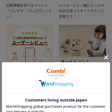
出産準備を学べるイベント
メッセージと一緒にメールや
「プレママ・プレパパレッス
SNSを使ってギフトチケット
ン」
を贈ろう！
出産準備の参考に。実際に使
ギフトを贈ってお祝いしよ
ってみた感想をチェック！
う！
CHECKED ITEM