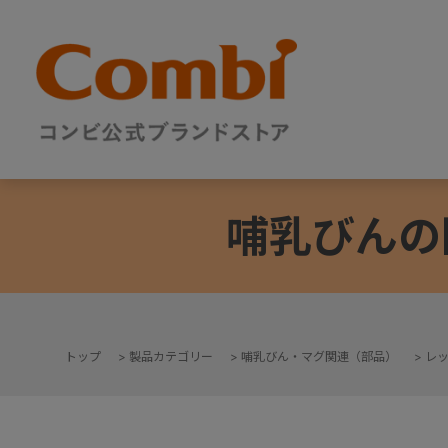
哺乳びんの
トップ
>
製品カテゴリー
>
哺乳びん・マグ関連（部品）
>
レ
+