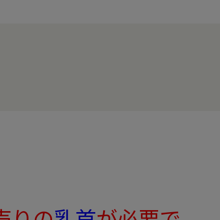
売りの
乳首
が必要で