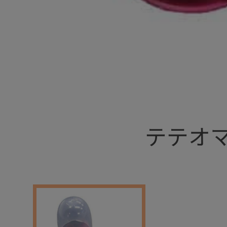
+
テテオ
+