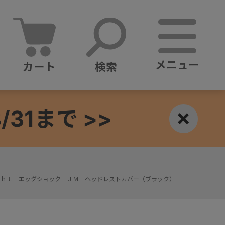
メニュー
カート
検索
1まで >>
×
ｇｈｔ エッグショック ＪＭ ヘッドレストカバー（ブラック）