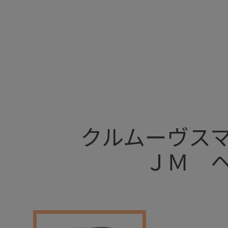
+
クルムーヴス
ＪＭ 
+