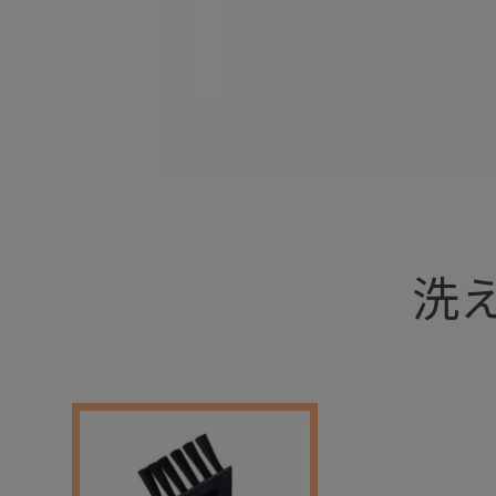
+
洗
+