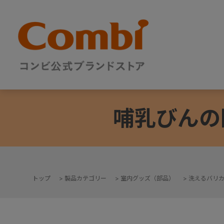
哺乳びんの
トップ
>
製品カテゴリー
>
室内グッズ（部品）
>
洗えるバリ
+