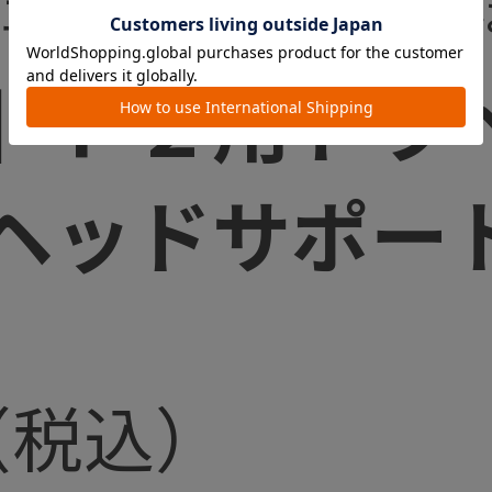
。エッグショックパッド
】Ｆ２用トラ
ヘッドサポー