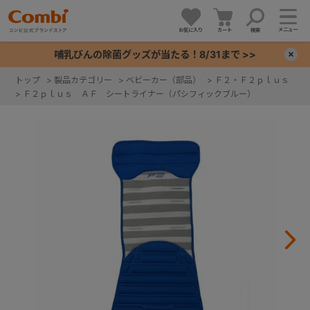
メニュー
お気に入り
カート
検索
哺乳びんの除菌グッズが当たる！8/31まで >>
×
トップ
>
製品カテゴリー
>
ベビーカー（部品）
>
Ｆ２・Ｆ２ｐｌｕｓ
>
Ｆ２ｐｌｕｓ ＡＦ シートライナー（パシフィックブルー）
+
+
+
+