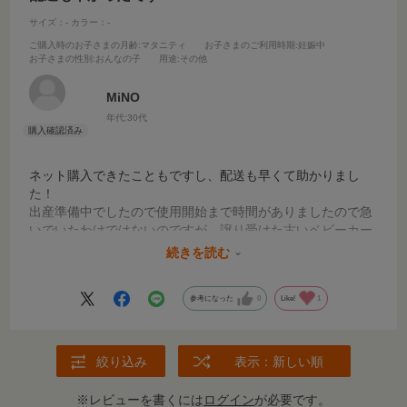
サイズ：-
カラー：-
ご購入時のお子さまの月齢
:マタニティ
お子さまのご利用時期
:妊娠中
お子さまの性別
:おんなの子
用途
:その他
MiNO
年代:
30代
ネット購入できたこともですし、配送も早くて助かりまし
た！
出産準備中でしたので使用開始まで時間がありましたので急
いでいたわけではないのですが、譲り受けた古いベビーカー
に対してもきちっと調べて不足パーツをネット購入できるこ
続きを読む
と自体がありがたかったです。
参考になった
0
Like!
1
絞り込み
表示：新しい順
※レビューを書くには
ログイン
が必要です。