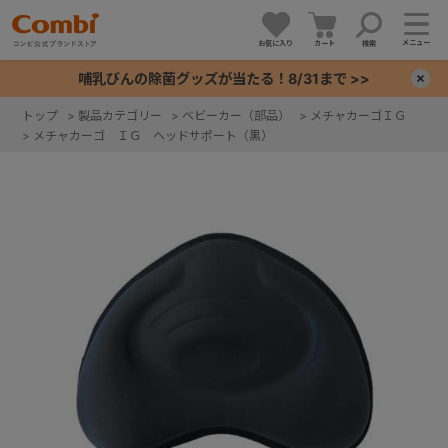
メニュー
お気に入り
カート
検索
哺乳びんの除菌グッズが当たる！8/31まで >>
×
トップ
>
製品カテゴリー
>
ベビーカー（部品）
>
メチャカーゴＩＧ
>
メチャカーゴ ＩＧ ヘッドサポート（黒）
+
+
+
+