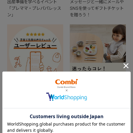
出産準備を学べるイベント
メッセージと一緒にメールや
「プレママ・プレパパレッス
SNSを使ってギフトチケット
ン」
を贈ろう！
出産準備の参考に。実際に使
ギフトを贈ってお祝いしよ
ってみた感想をチェック！
う！
CHECKED ITEM