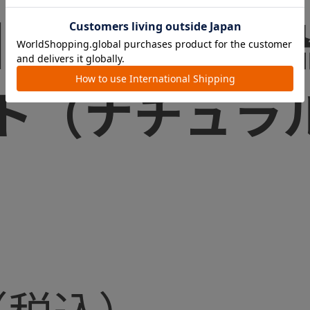
】電動鼻吸い
ト（ナチュラ