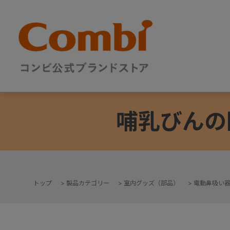
哺乳びんの
トップ
>
製品カテゴリー
>
室内グッズ（部品）
>
電動鼻吸い
+