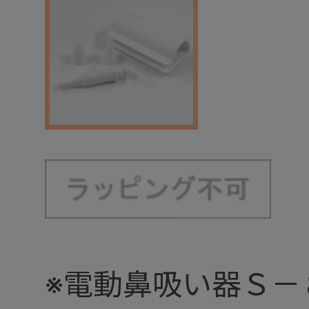
※電動鼻吸い器Ｓ－