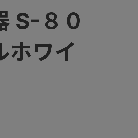
器 S-８０
ルホワイ