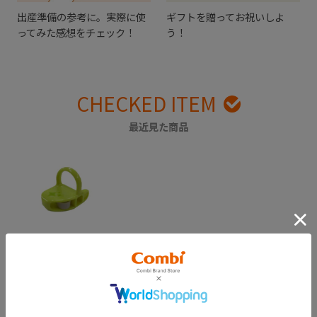
出産準備の参考に。実際に使
ギフトを贈ってお祝いしよ
ってみた感想をチェック！
う！
CHECKED ITEM
最近見た商品
はじめておはし 右
手用 おはしアシス
ト（ライム）
￥550