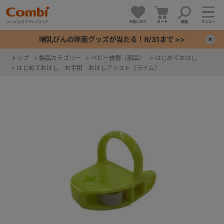
メニュー
お気に入り
カート
検索
哺乳びんの除菌グッズが当たる！8/31まで >>
×
トップ
>
製品カテゴリー
>
ベビー食器（部品）
>
はじめておはし
>
はじめておはし 右手用 おはしアシスト（ライム）
+
+
+
+