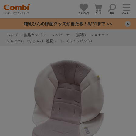
メニュー
お気に入り
カート
検索
哺乳びんの除菌グッズが当たる！8/31まで >>
×
トップ
>
製品カテゴリー
>
ベビーカー（部品）
>
ＡｔｔＯ
>
ＡｔｔO tｙｐｅ-Ｌ 着脱シート （ライトピンク）
+
+
+
+