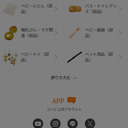
ベビーふとん（部
バス・トイレグッ
品）
ズ（部品）
哺乳びん・マグ関
ベビー食器（部
連（部品）
品）
ベビートイ（部
ペット用品（部
品）
品）
APP
コンビ 公式アカウント