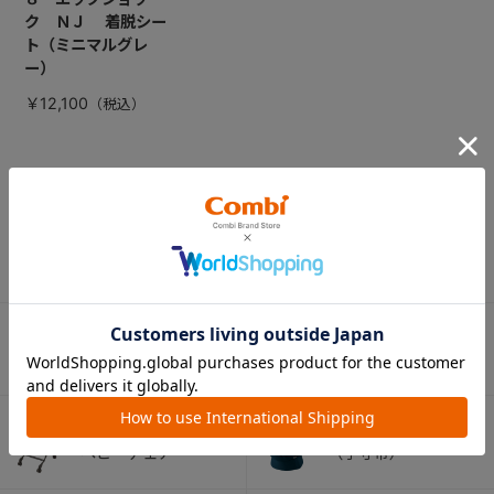
ク ＮＪ 着脱シー
ト（ミニマルグレ
ー）
￥12,100
CATEGORY
カテゴリー
（コンビ）
ベビーカー
チャイルドシート
ベビーラック＆
抱っこひも
ベビーチェア
（子守帯）