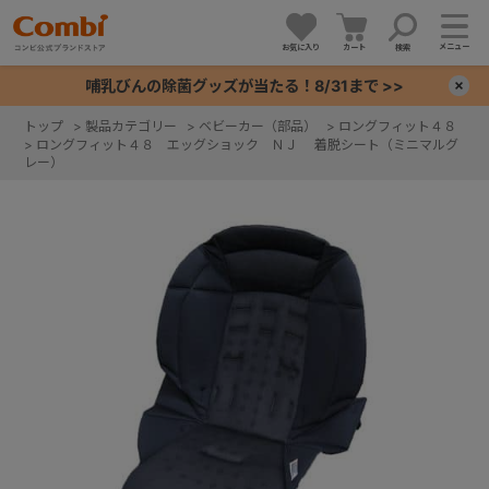
メニュー
お気に入り
カート
検索
哺乳びんの除菌グッズが当たる！8/31まで >>
×
トップ
>
製品カテゴリー
>
ベビーカー（部品）
>
ロングフィット４８
>
ロングフィット４８ エッグショック ＮＪ 着脱シート（ミニマルグ
+
レー）
+
+
+