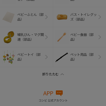
ベビーふとん（部
バス・トイレグッ
品）
ズ（部品）
哺乳びん・マグ関
ベビー食器（部
連（部品）
品）
ベビートイ（部
ペット用品（部
品）
品）
APP
コンビ 公式アカウント