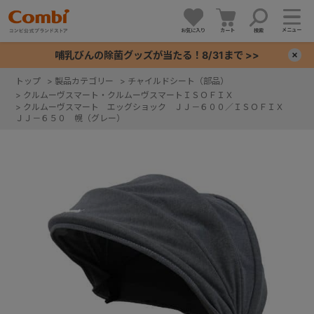
メニュー
お気に入り
カート
検索
哺乳びんの除菌グッズが当たる！8/31まで >>
×
トップ
>
製品カテゴリー
>
チャイルドシート（部品）
>
クルムーヴスマート・クルムーヴスマートＩＳＯＦＩＸ
+
>
クルムーヴスマート エッグショック ＪＪ－６００／ＩＳＯＦＩＸ
ＪＪ－６５０ 幌（グレー）
+
+
+