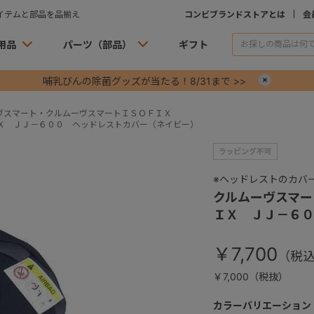
イテムと部品を品揃え
コンビブランドストアとは
会
用品
パーツ（部品）
ギフト
哺乳びんの除菌グッズが当たる！8/31まで >>
×
ヴスマート・クルムーヴスマートＩＳＯＦＩＸ
Ｘ ＪＪ－６００ ヘッドレストカバー（ネイビー）
※ヘッドレストのカバ
クルムーヴスマー
ＩＸ ＪＪ－６０
￥7,700
￥7,000（税抜）
カラーバリエーション