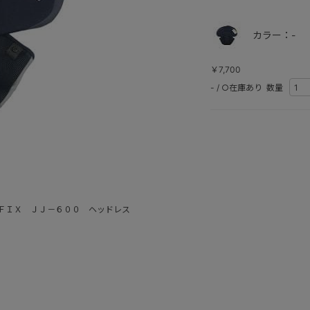
カラー：-
￥7,700
-
/
○在庫あり
数量
ＦＩＸ ＪＪ－６００ ヘッドレス