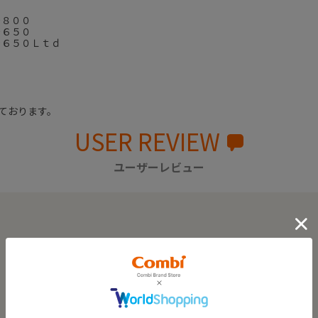
－８００
－６５０
－６５０Ｌｔｄ
ｄ
ております。
USER REVIEW
ユーザーレビュー
0.0
0
レビュー件数：
件