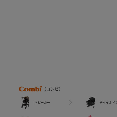
Combi
（コンビ）
ベビーカー
チャイルド