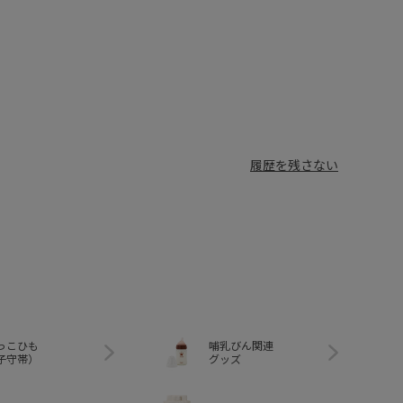
履歴を残さない
っこひも
哺乳びん関連
子守帯）
グッズ