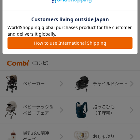
ン）
￥2,750
CATEGORY
カテゴリー
（コンビ）
ベビーカー
チャイルドシート
ベビーラック＆
抱っこひも
ベビーチェア
（子守帯）
哺乳びん関連
おしゃぶり
グッズ