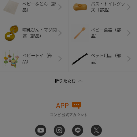
ベビーふとん（部
バス・トイレグッ
品）
ズ（部品）
哺乳びん・マグ関
ベビー食器（部
連（部品）
品）
ベビートイ（部
ペット用品（部
品）
品）
APP
コンビ 公式アカウント