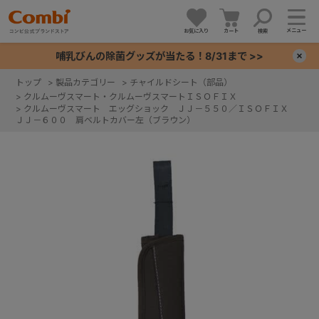
メニュー
お気に入り
カート
検索
哺乳びんの除菌グッズが当たる！8/31まで >>
×
トップ
>
製品カテゴリー
>
チャイルドシート（部品）
>
クルムーヴスマート・クルムーヴスマートＩＳＯＦＩＸ
+
>
クルムーヴスマート エッグショック ＪＪ－５５０／ＩＳＯＦＩＸ
ＪＪ－６００ 肩ベルトカバー左（ブラウン）
+
+
+