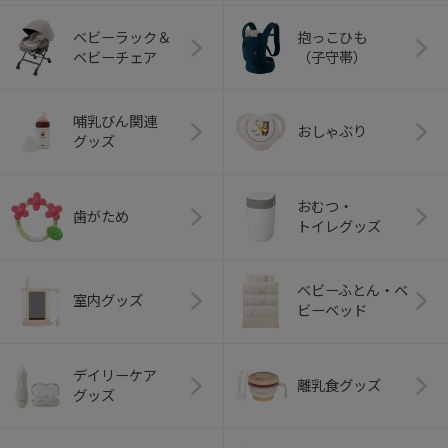
ベビーラック＆
抱っこひも
ベビーチェア
（子守帯）
哺乳びん関連
おしゃぶり
グッズ
おむつ・
歯がため
トイレグッズ
ベビーふとん・ベ
室内グッズ
ビーベッド
デイリーケア
離乳食グッズ
グッズ