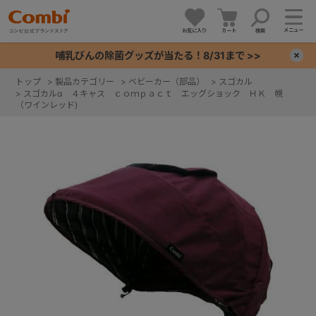
メニュー
お気に入り
カート
検索
哺乳びんの除菌グッズが当たる！8/31まで >>
×
トップ
>
製品カテゴリー
>
ベビーカー（部品）
>
スゴカル
>
スゴカルα ４キャス ｃｏｍｐａｃｔ エッグショック ＨＫ 幌
+
（ワインレッド)
+
+
+