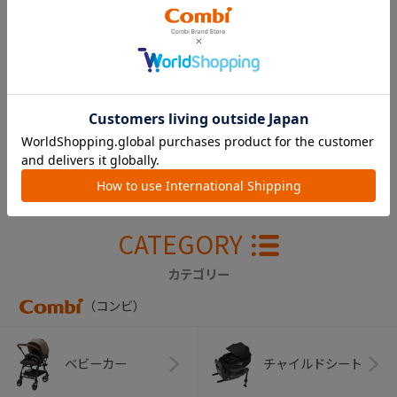
スゴカルα ４キャ
ス ｃｏｍｐａｃ
ｔ エッグショッ
ク ＨＫ 幌（ワイ
ンレッド)
￥14,300
CATEGORY
カテゴリー
（コンビ）
ベビーカー
チャイルドシート