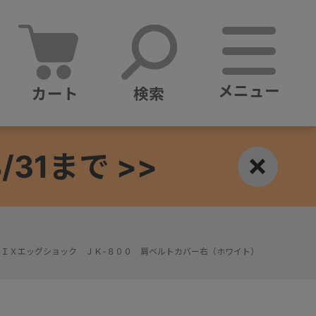
メニュー
カート
検索
1まで >>
×
ＩＸエッグショック ＪＫ-８００ 肩ベルトカバー右（ホワイト）