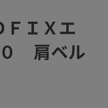
）
ＯＦＩＸエ
００ 肩ベル