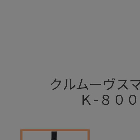
+
クルムーヴス
Ｋ-８０
+