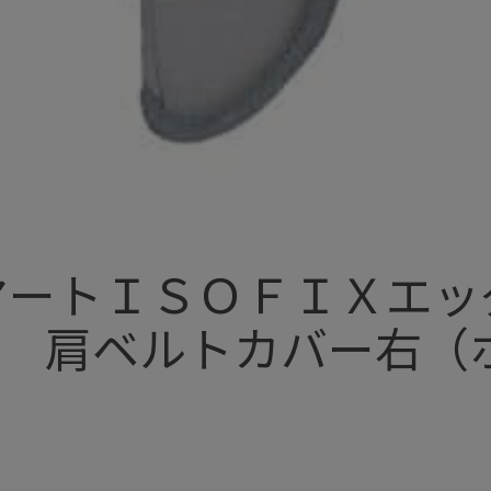
マートＩＳＯＦＩＸエッ
０ 肩ベルトカバー右（