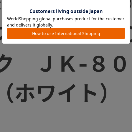
状態で左手側となります
スマートＩＳ
ク ＪＫ-８
（ホワイト）