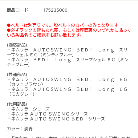
商品コード
175235000
●ベルトは別売りです。股ベルトのカバーのみとなります
●必ずラックの背もたれ裏、もしくは座面裏のいづれかに貼って
いる製品名のご確認をお願い致します。
(適応部品)
・ネムリラ ＡＵＴＯＳＷＩＮＧ ＢＥＤｉ Ｌｏｎｇ スリ
ープシェル ＥＧ（ミンティブルー）
・ネムリラ ＢＥＤｉ Ｌｏｎｇ スリープシェル ＥＧ（ミン
ティブルー）
(共通部品)
・ネムリラ ＡＵＴＯＳＷＩＮＧ ＢＥＤｉ Ｌｏｎｇ ＥＧ
（カフェブラウン）
・ネムリラ ＡＵＴＯＳＷＩＮＧ ＢＥＤｉ Ｌｏｎｇ ＥＧ
（モカグレー）
(代用部品)
・ネムリラ シリーズ
・ネムリラ ＡＵＴＯ ＳＷＩＮＧ シリーズ
・ネムリラ ＡＵＴＯ ＳＷＩＮＧ ＢＥＤｉシリーズ
カラー：淡青