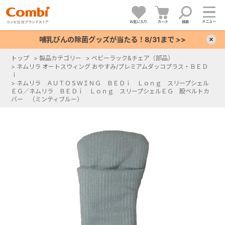
メニュー
お気に入り
カート
検索
哺乳びんの除菌グッズが当たる！8/31まで >>
×
トップ
>
製品カテゴリー
>
ベビーラック&チェア（部品）
>
ネムリラ オートスウィング おやすみ/プレミアムダッコプラス・ＢＥＤ
+
ｉ
>
ネムリラ ＡＵＴＯＳＷＩＮＧ ＢＥＤｉ Ｌｏｎｇ スリープシェル
ＥＧ／ネムリラ ＢＥＤｉ Ｌｏｎｇ スリープシェルＥＧ 股ベルトカ
バー （ミンティブルー）
+
+
+