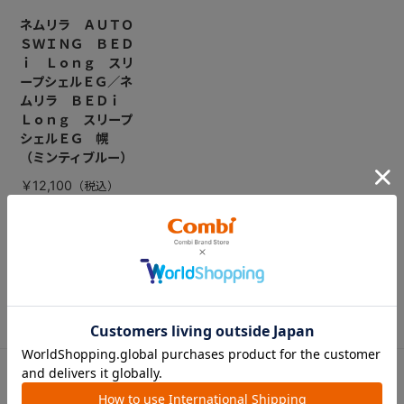
ネムリラ ＡＵＴＯ
ＳＷＩＮＧ ＢＥＤ
ｉ Ｌｏｎｇ スリ
ープシェルＥＧ／ネ
ムリラ ＢＥＤｉ
Ｌｏｎｇ スリープ
シェルＥＧ 幌
（ミンティブルー）
￥12,100
CATEGORY
カテゴリー
（コンビ）
ベビーカー
チャイルドシート