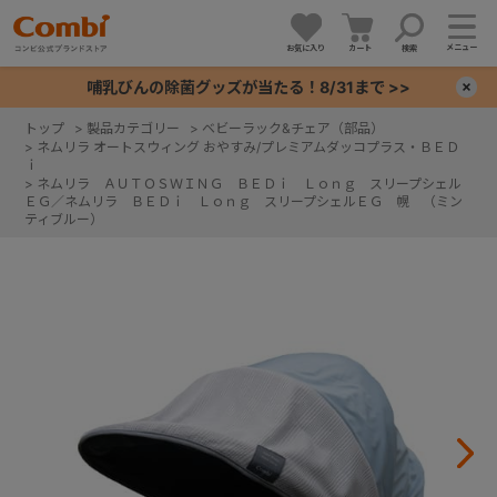
メニュー
お気に入り
カート
検索
哺乳びんの除菌グッズが当たる！8/31まで >>
×
トップ
>
製品カテゴリー
>
ベビーラック&チェア（部品）
>
ネムリラ オートスウィング おやすみ/プレミアムダッコプラス・ＢＥＤ
+
ｉ
>
ネムリラ ＡＵＴＯＳＷＩＮＧ ＢＥＤｉ Ｌｏｎｇ スリープシェル
ＥＧ／ネムリラ ＢＥＤｉ Ｌｏｎｇ スリープシェルＥＧ 幌 （ミン
ティブルー）
+
+
+