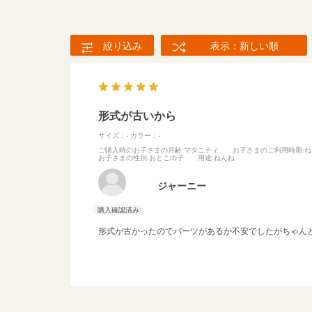
絞り込み
表示：新しい順
形式が古いから
サイズ：-
カラー：-
ご購入時のお子さまの月齢
:マタニティ
お子さまのご利用時期
:
お子さまの性別
:おとこの子
用途
:ねんね
ジャーニー
形式が古かったのでパーツがあるか不安でしたがちゃん